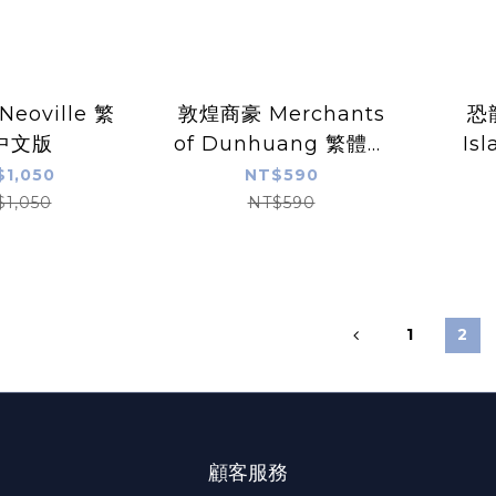
eoville 繁
敦煌商豪 Merchants
恐龍
中文版
of Dunhuang 繁體中
Is
文版
$1,050
NT$590
$1,050
NT$590
1
2
顧客服務