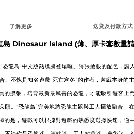
了解更多
送貨及付款方式
島 Dinosaur Island
(薄、厚卡套數量請X
戲"恐龍島“中文版熱騰騰登場囉。誇張搶眼的配色，
合。不愧是知名遊戲“死亡寒冬”的作者，遊戲本身的
員的擴張，培育最新最厲害的恐龍，才能吸引遊客上
朵頤。“恐龍島”完美地將恐龍主題與工人擺放融合，
棒的是，遊戲可以根據對遊戲的熟悉度選擇快速，適
。不論你是恐龍迷，策略迷，工人放置迷，美術迷，都