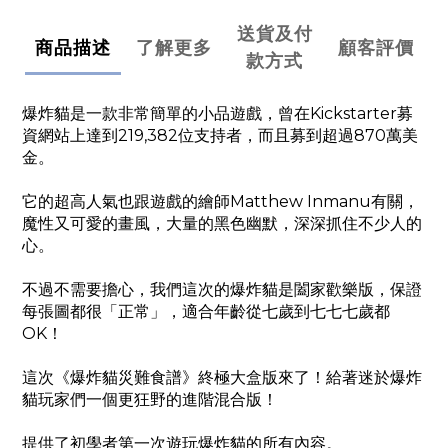
送貨及付
商品描述
了解更多
顧客評價
款方式
爆炸貓是一款非常簡單的小品遊戲，曾在Kickstarter募
資網站上達到219,382位支持者，而且募到超過870萬美
金。
它的超高人氣也跟遊戲的繪師Matthew Inmanu有關，
魔性又可愛的畫風，大量的黑色幽默，深深抓住不少人的
心。
不過不需要擔心，我們這次的爆炸貓是闔家歡樂版，保證
每張圖都很「正常」，適合年齡從七歲到七七七歲都
OK！
這次《爆炸貓災難食譜》終極大盒版來了！給著迷於爆炸
貓玩家們一個更狂野的進階混合版！
提供了初學者第一次遊玩爆炸貓的所有內容。