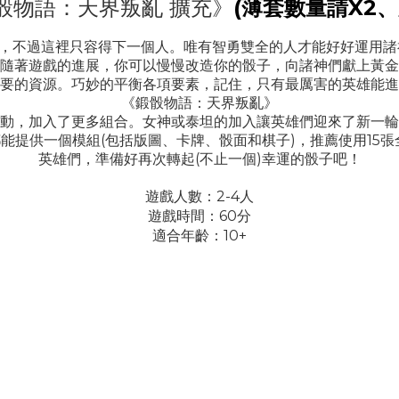
骰物語：天界叛亂 擴充》
(
薄套數量請X2、
，不過這裡只容得下一個人。唯有智勇雙全的人才能好好運用諸
隨著遊戲的進展，你可以慢慢改造你的骰子，向諸神們獻上黃金
要的資源。巧妙的平衡各項要素，記住，只有最厲害的英雄能進
《鍛骰物語：天界叛亂》
動，加入了更多組合。女神或泰坦的加入讓英雄們迎來了新一輪
都能提供一個模組(包括版圖、卡牌、骰面和棋子)，推薦使用15
英雄們，準備好再次轉起(不止一個)幸運的骰子吧！
遊戲人數：2-4人
遊戲時間：60分
適合年齡：10+